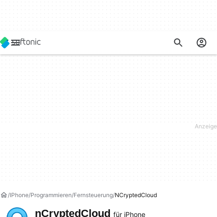
IPhone
Programmieren
Fernsteuerung
NCryptedCloud
nCryptedCloud
für iPhone