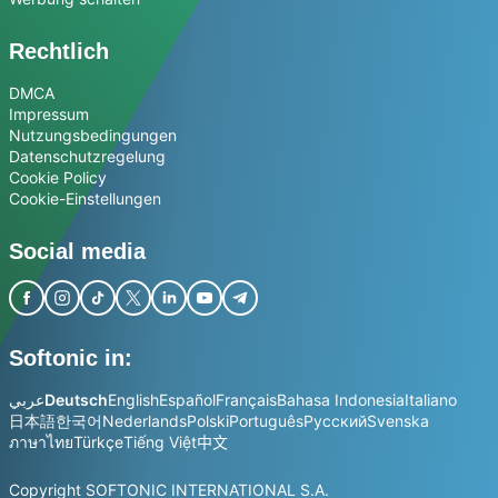
Rechtlich
DMCA
Impressum
Nutzungsbedingungen
Datenschutzregelung
Cookie Policy
Cookie-Einstellungen
Social media
Softonic in:
عربي
Deutsch
English
Español
Français
Bahasa Indonesia
Italiano
日本語
한국어
Nederlands
Polski
Português
Русский
Svenska
ภาษาไทย
Türkçe
Tiếng Việt
中文
Copyright SOFTONIC INTERNATIONAL S.A.