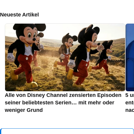
Neueste Artikel
Alle von Disney Channel zensierten Episoden
5 u
seiner beliebtesten Serien… mit mehr oder
ent
weniger Grund
nac